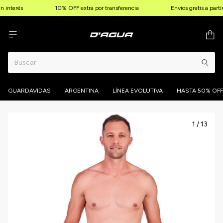
 interés
10% OFF extra por transferencia
Envíos gratis a parti
GUARDAVIDAS
ARGENTINA
LÍNEA EVOLUTIVA
HASTA 50% OFF
1
/
13