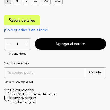
S
M
L
XL
XS
XXL
Guía de talles
¡Solo quedan
3
en stock!
3
disponibles
Medios de envío
Entregas para el CP:
Cambiar CP
Calcular
No sé mi código postal
Devoluciones
Hasta 10 días después de tu compra
Compra segura
Tus datos protegidos