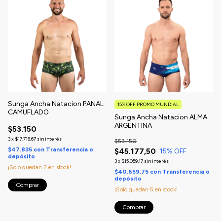
Sunga Ancha Natacion PANAL
15% OFF PROMO MUNDIAL
CAMUFLADO
Sunga Ancha Natacion ALMA
ARGENTINA
$53.150
3
x
$17.716,67
sin interés
$53.150
$47.835
con
Transferencia o
$45.177,50
15
% OFF
depósito
3
x
$15.059,17
sin interés
¡Solo quedan
2
en stock!
$40.659,75
con
Transferencia o
depósito
Comprar
¡Solo quedan
5
en stock!
Comprar