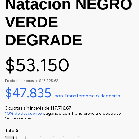
Natacion NEGRO
VERDE
DEGRADE
$53.150
Precio sin impuestos
$43.925,62
$47.835
con
Transferencia o depósito
3
cuotas sin interés de
$17.716,67
10% de descuento
pagando con Transferencia o depósito
Ver más detalles
Talle:
S