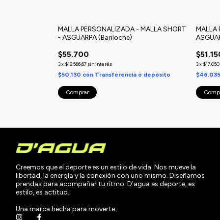
MALLA PERSONALIZADA - MALLA SHORT
MALLA 
- ASGUARPA (Bariloche)
ASGUAR
$55.700
$51.15
3
x
$18.566,67
sin interés
3
x
$17.050
$50.130
con
Transferencia o depósito
$46.03
Comprar
Comp
Creemos que el deporte es un estilo de vida. Nos mueve la
libertad, la energía y la conexión con uno mismo. Diseñamos
prendas para acompañar tu ritmo. D'agua es deporte, es
estilo, es actitud.
Una marca hecha para moverte.