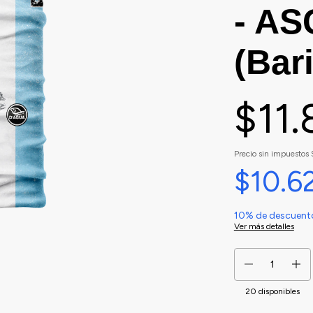
- A
(Bar
$11
Precio sin impuestos
$10.6
10% de descuent
Ver más detalles
20
disponibles