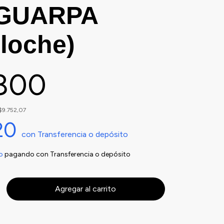
SGUARPA
iloche)
.800
$9.752,07
20
con
Transferencia o depósito
o
pagando con Transferencia o depósito