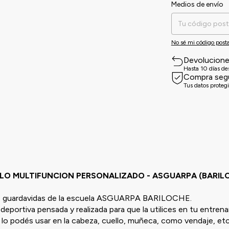
Medios de envío
Entregas para el CP:
No sé mi código posta
Devolucion
Hasta 10 días d
Compra seg
Tus datos proteg
LO MULTIFUNCION PERSONALIZADO - ASGUARPA (BARIL
de guardavidas de la escuela ASGUARPA BARILOCHE.
deportiva pensada y realizada para que la utilices en tu entrena
lo podés usar en la cabeza, cuello, muñeca, como vendaje, etc