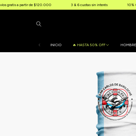
 a partir de $120.000
3 & 6 cuotas sin interés
10% OFF extra po
INICIO
🔥 HASTA 50% OFF
HOMBR