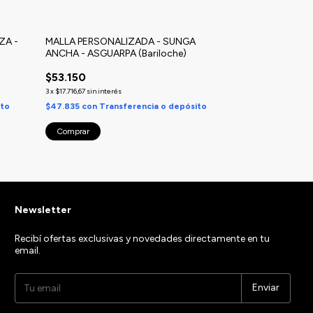
ZA -
MALLA PERSONALIZADA - SUNGA
ANCHA - ASGUARPA (Bariloche)
$53.150
3
x
$17.716,67
sin interés
ito
$47.835
con
Transferencia o depósito
Comprar
Newsletter
Recibí ofertas exclusivas y novedades directamente en tu
email.