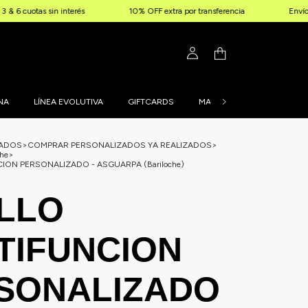
s sin interés
10% OFF extra por transferencia
Envíos gratis a 
NA
LÍNEA EVOLUTIVA
GIFTCARDS
MALLAS PERSONALIZADAS
ZADOS
>
COMPRAR PERSONALIZADOS YA REALIZADOS
>
he
>
ION PERSONALIZADO - ASGUARPA (Bariloche)
LLO
TIFUNCION
SONALIZADO