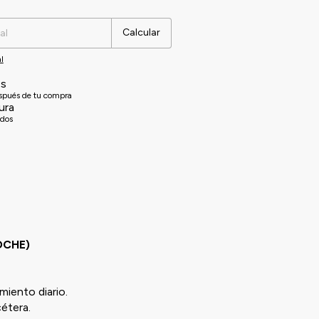
Cambiar CP
Calcular
l
es
espués de tu compra
ura
idos
OCHE)
miento diario.
étera.