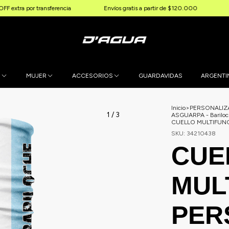
r transferencia
Envíos gratis a partir de $120.000
3 & 6 cuota
E
MUJER
ACCESORIOS
GUARDAVIDAS
ARGENTI
Inicio
>
PERSONALI
1
/
3
ASGUARPA - Bariloc
CUELLO MULTIFUNC
SKU:
34210438
CUE
MUL
PER