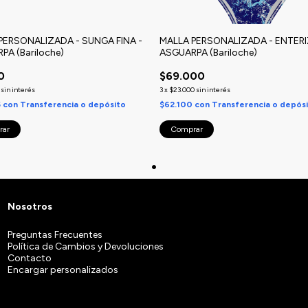
PERSONALIZADA - SUNGA FINA -
MALLA PERSONALIZADA - ENTERI
PA (Bariloche)
ASGUARPA (Bariloche)
0
$69.000
sin interés
3
x
$23.000
sin interés
5
con
Transferencia o depósito
$62.100
con
Transferencia o depós
rar
Comprar
Nosotros
Preguntas Frecuentes
Política de Cambios y Devoluciones
Contacto
Encargar personalizados