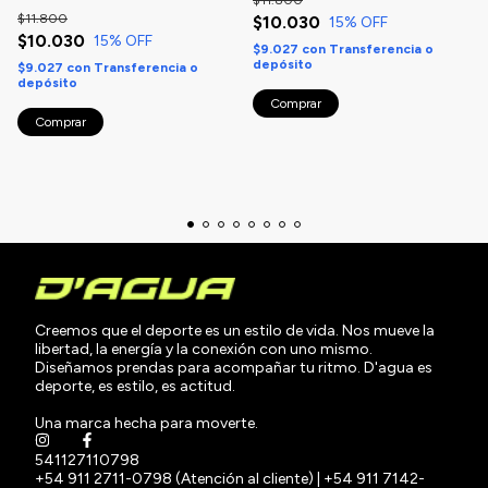
$11.800
$10.030
15
% OFF
$10.030
15
% OFF
$9.027
con
Transferencia o
depósito
$9.027
con
Transferencia o
depósito
Creemos que el deporte es un estilo de vida. Nos mueve la
libertad, la energía y la conexión con uno mismo.
Diseñamos prendas para acompañar tu ritmo. D'agua es
deporte, es estilo, es actitud.
Una marca hecha para moverte.
541127110798
+54 911 2711-0798 (Atención al cliente) | +54 911 7142-