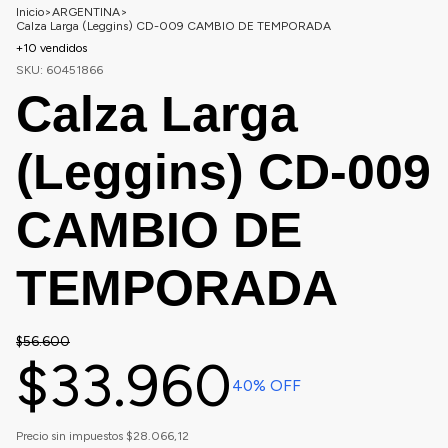
Inicio
>
ARGENTINA
>
Calza Larga (Leggins) CD-009 CAMBIO DE TEMPORADA
+10 vendidos
SKU:
60451866
Calza Larga
(Leggins) CD-009
CAMBIO DE
TEMPORADA
$56.600
$33.960
40
% OFF
Precio sin impuestos
$28.066,12