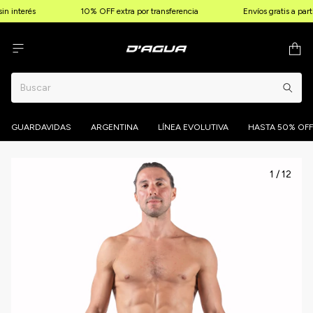
n interés
10% OFF extra por transferencia
Envíos gratis a part
GUARDAVIDAS
ARGENTINA
LÍNEA EVOLUTIVA
HASTA 50% OFF
1
/
12