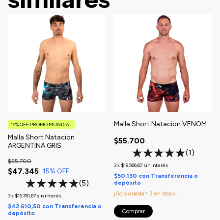
Malla Short Natacion VENOM
15% OFF PROMO MUNDIAL
Malla Short Natacion
$55.700
ARGENTINA GRIS
(1)
$55.700
3
x
$18.566,67
sin interés
$47.345
15
% OFF
$50.130
con
Transferencia o
(5)
depósito
¡Solo quedan
3
en stock!
3
x
$15.781,67
sin interés
$42.610,50
con
Transferencia o
Comprar
depósito