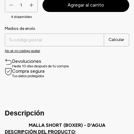
4
disponibles
Medios de envío
Entregas para el CP:
Cambiar CP
Calcular
No sé mi código postal
Devoluciones
Hasta 10 días después de tu compra
Compra segura
Tus datos protegidos
Descripción
MALLA SHORT (BOXER) - D'AGUA
DESCRIPCIÓN DEL PRODUCTO
: