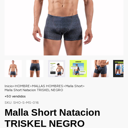
Inicio
>
HOMBRE
>
MALLAS HOMBRES
>
Malla Short
>
Malla Short Natacion TRISKEL NEGRO
+50 vendidos
SKU:
SHO-S-MS-016
Malla Short Natacion
TRISKEL NEGRO