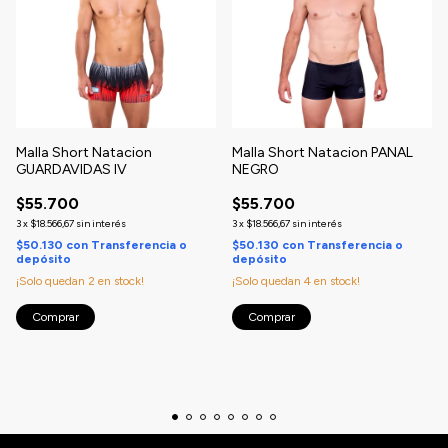
Malla Short Natacion
Malla Short Natacion PANAL
GUARDAVIDAS IV
NEGRO
$55.700
$55.700
3
x
$18.566,67
sin interés
3
x
$18.566,67
sin interés
$50.130
con
Transferencia o
$50.130
con
Transferencia o
depósito
depósito
¡Solo quedan
2
en stock!
¡Solo quedan
4
en stock!
Comprar
Comprar