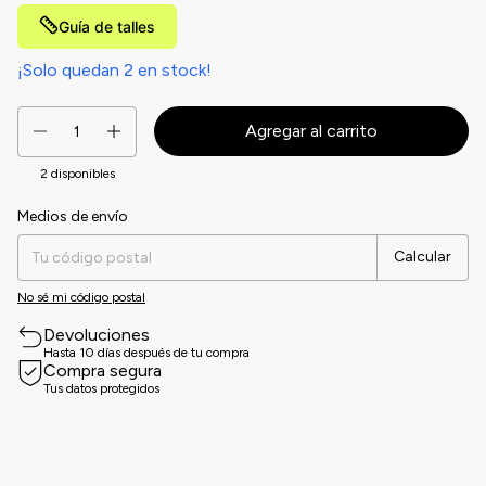
Guía de talles
¡Solo quedan
2
en stock!
2
disponibles
Medios de envío
Entregas para el CP:
Cambiar CP
Calcular
No sé mi código postal
Devoluciones
Hasta 10 días después de tu compra
Compra segura
Tus datos protegidos