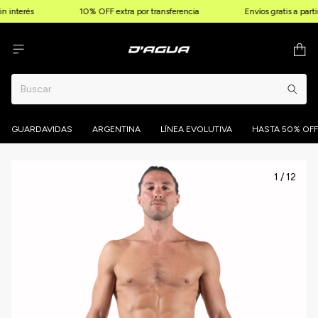
 interés
10% OFF extra por transferencia
Envíos gratis a part
GUARDAVIDAS
ARGENTINA
LÍNEA EVOLUTIVA
HASTA 50% OFF
1
/
12