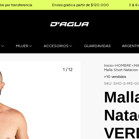
ferencia
Envíos gratis a partir de $120.000
3 & 6 cuotas sin i
E
MUJER
ACCESORIOS
GUARDAVIDAS
ARGENTI
Inicio
>
HOMBRE
>
MA
1
/
12
Malla Short Natacio
+10 vendidos
SKU:
SHO-S-MS-0
Mall
Nata
VER