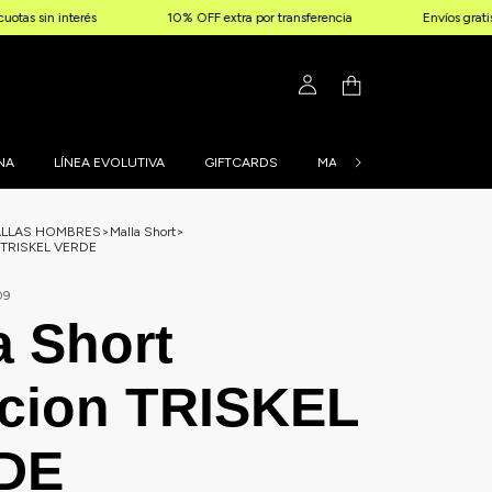
nterés
10% OFF extra por transferencia
Envíos gratis a partir 
NA
LÍNEA EVOLUTIVA
GIFTCARDS
MALLAS PERSONALIZADAS
LLAS HOMBRES
>
Malla Short
>
n TRISKEL VERDE
09
a Short
cion TRISKEL
DE