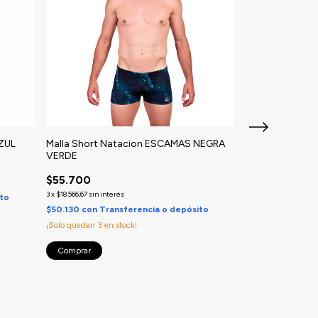
AZUL
Malla Short Natacion ESCAMAS NEGRA
Malla Short Na
VERDE
$55.700
$55.700
3
x
$18.566,67
sin inter
3
x
$18.566,67
sin interés
ito
$50.130
con
Tran
$50.130
con
Transferencia o depósito
¡Solo quedan
4
en s
¡Solo quedan
3
en stock!
Comprar
Comprar