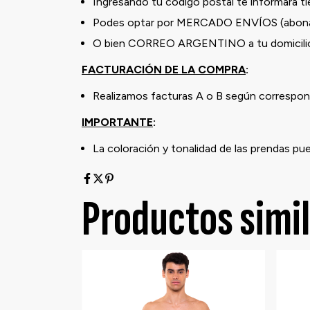
Ingresando tu código postal te informará t
Podes optar por MERCADO ENVÍOS (abona
O bien CORREO ARGENTINO a tu domicilio 
FACTURACIÓN DE LA COMPRA
:
Realizamos facturas A o B según correspond
IMPORTANTE
:
La coloración y tonalidad de las prendas pu
Productos simi