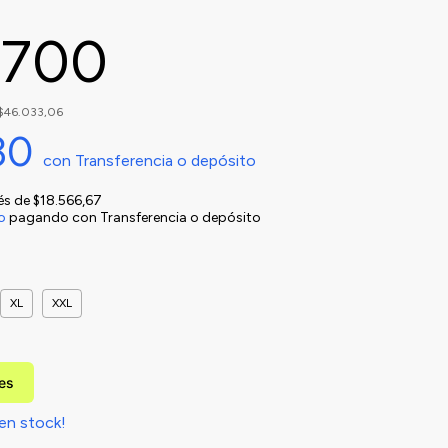
.700
$46.033,06
30
con
Transferencia o depósito
rés de
$18.566,67
o
pagando con Transferencia o depósito
XL
XXL
les
en stock!