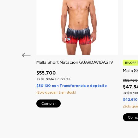
ANAL NEGRO
Malla Short Natacion GUARDAVIDAS IV
15% OFF
Malla 
$55.700
3
x
$18.566,67
sin interés
$55.700
 o depósito
$50.130
con
Transferencia o depósito
$47.3
¡Solo quedan
2
en stock!
3
x
$15.781,
$42.610
Comprar
¡Solo qu
Comp