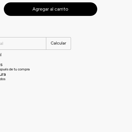
Cambiar CP
Calcular
l
es
espués de tu compra
ura
idos