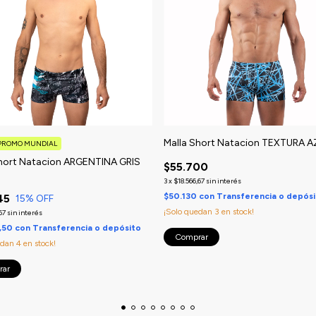
Malla Short Natacion TEXTURA 
 PROMO MUNDIAL
Short Natacion ARGENTINA GRIS
$55.700
3
x
$18.566,67
sin interés
$50.130
con
Transferencia o depós
45
15
% OFF
¡Solo quedan
3
en stock!
67
sin interés
,50
con
Transferencia o depósito
Comprar
edan
4
en stock!
rar