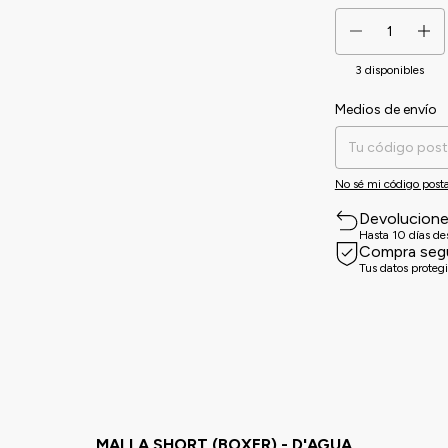
3
disponibles
Medios de envío
Entregas para el CP:
No sé mi código posta
Devolucion
Hasta 10 días d
Compra seg
Tus datos proteg
MALLA SHORT (BOXER) - D'AGUA