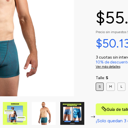
$55
Precio sin impuestos
$50.1
3
cuotas sin inte
10% de descuent
Ver más detalles
Talle:
S
S
M
L
Guía de tal
¡Solo quedan
3