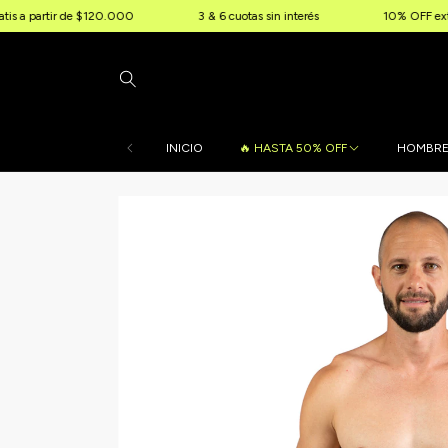
ir de $120.000
3 & 6 cuotas sin interés
10% OFF extra por trans
INICIO
🔥 HASTA 50% OFF
HOMBR