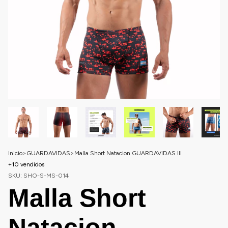
Inicio
>
GUARDAVIDAS
>
Malla Short Natacion GUARDAVIDAS III
+10 vendidos
SKU:
SHO-S-MS-014
Malla Short
Natacion