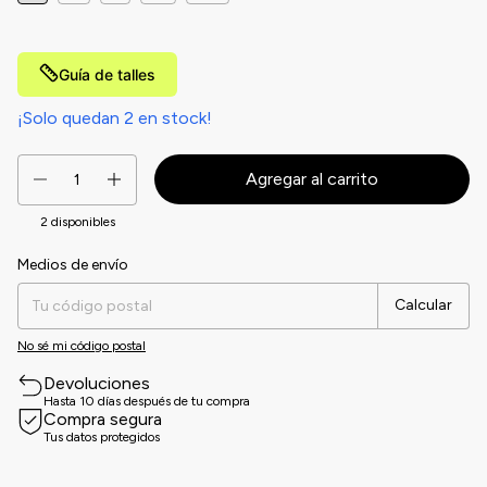
Guía de talles
¡Solo quedan
2
en stock!
2
disponibles
Medios de envío
Entregas para el CP:
Cambiar CP
Calcular
No sé mi código postal
Devoluciones
Hasta 10 días después de tu compra
Compra segura
Tus datos protegidos