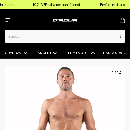
 interés
10% OFF extra por transferencia
Envíos gratis a part
GUARDAVIDAS
ARGENTINA
LÍNEA EVOLUTIVA
HASTA 50% OFF
1
/
12