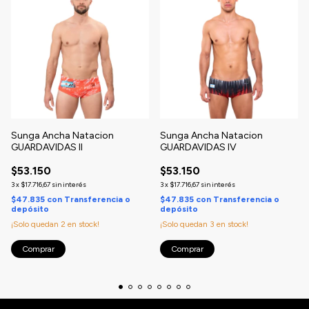
Sunga Ancha Natacion
Sunga Ancha Natacion
GUARDAVIDAS II
GUARDAVIDAS IV
$53.150
$53.150
3
x
$17.716,67
sin interés
3
x
$17.716,67
sin interés
$47.835
con
Transferencia o
$47.835
con
Transferencia o
depósito
depósito
¡Solo quedan
2
en stock!
¡Solo quedan
3
en stock!
Comprar
Comprar