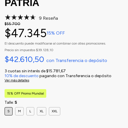
PATRIA
9 Reseña
$55.700
$47.345
15
% OFF
El descuento puede modificarse al combinar con otras promociones.
Precio sin impuestos
$39.128,10
$42.610,50
con
Transferencia o depósito
3
cuotas sin interés de
$15.781,67
10% de descuento
pagando con Transferencia o depósito
Ver más detalles
15% OFF Promo Mundial
Talle:
S
S
M
L
XL
XXL