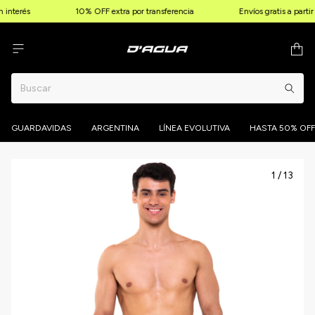
interés
10% OFF extra por transferencia
Envíos gratis a parti
GUARDAVIDAS
ARGENTINA
LÍNEA EVOLUTIVA
HASTA 50% OFF
1
/
13