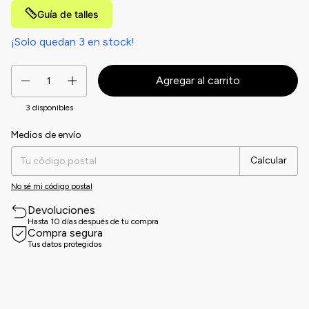
Guía de talles
¡Solo quedan
3
en stock!
3
disponibles
Medios de envío
Entregas para el CP:
Cambiar CP
Calcular
No sé mi código postal
Devoluciones
Hasta 10 días después de tu compra
Compra segura
Tus datos protegidos