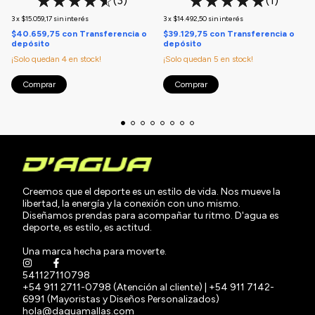
(3)
(1)
3
x
$15.059,17
sin interés
3
x
$14.492,50
sin interés
$40.659,75
con
Transferencia o
$39.129,75
con
Transferencia o
depósito
depósito
¡Solo quedan
4
en stock!
¡Solo quedan
5
en stock!
Comprar
Comprar
Creemos que el deporte es un estilo de vida. Nos mueve la
libertad, la energía y la conexión con uno mismo.
Diseñamos prendas para acompañar tu ritmo. D'agua es
deporte, es estilo, es actitud.
Una marca hecha para moverte.
541127110798
+54 911 2711-0798 (Atención al cliente) | +54 911 7142-
6991 (Mayoristas y Diseños Personalizados)
hola@daguamallas.com