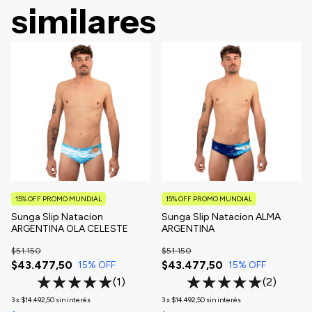
similares
15% OFF PROMO MUNDIAL
15% OFF PROMO MUNDIAL
Sunga Slip Natacion
Sunga Slip Natacion ALMA
ARGENTINA OLA CELESTE
ARGENTINA
$51.150
$51.150
$43.477,50
$43.477,50
15
% OFF
15
% OFF
(1)
(2)
3
x
$14.492,50
sin interés
3
x
$14.492,50
sin interés