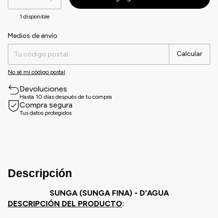
1
disponible
Medios de envío
Entregas para el CP:
Cambiar CP
Calcular
No sé mi código postal
Devoluciones
Hasta 10 días después de tu compra
Compra segura
Tus datos protegidos
Descripción
SUNGA (SUNGA FINA) - D'AGUA
DESCRIPCIÓN DEL PRODUCTO
: