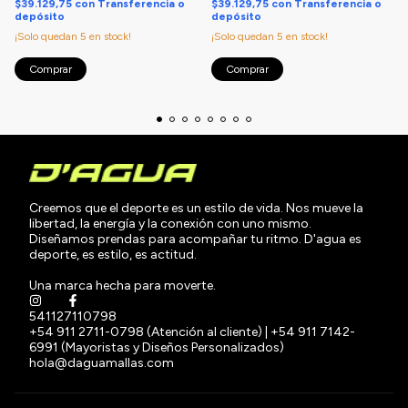
$39.129,75
con
Transferencia o
$39.129,75
con
Transferencia o
depósito
depósito
¡Solo quedan
5
en stock!
¡Solo quedan
5
en stock!
Comprar
Comprar
Creemos que el deporte es un estilo de vida. Nos mueve la
libertad, la energía y la conexión con uno mismo.
Diseñamos prendas para acompañar tu ritmo. D'agua es
deporte, es estilo, es actitud.
Una marca hecha para moverte.
541127110798
+54 911 2711-0798 (Atención al cliente) | +54 911 7142-
6991 (Mayoristas y Diseños Personalizados)
hola@daguamallas.com