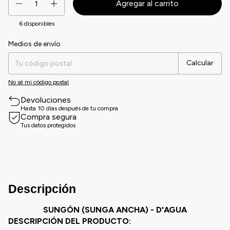
6
disponibles
Medios de envío
Entregas para el CP:
Cambiar CP
Calcular
No sé mi código postal
Devoluciones
Hasta 10 días después de tu compra
Compra segura
Tus datos protegidos
Descripción
SUNGÓN (SUNGA ANCHA) - D'AGUA
DESCRIPCIÓN DEL PRODUCTO: