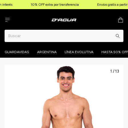
interés
10% OFF extra por transferencia
Envíos gratis a parti
GUARDAVIDAS
ARGENTINA
LÍNEA EVOLUTIVA
HASTA 50% OFF
1
/
13