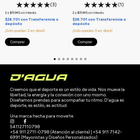
(3)
(1)
2
x
$15.945
sin interés
2
x
$15.945
sin interés
$28.701
con
Transferencia o
$28.701
con
Transferencia o
depósito
depósito
¡Solo quedan
2
en stock!
¡Solo quedan
5
en stock!
Comprar
Comprar
Creemos que el deporte es un estilo de vida. Nos mueve la
libertad, la energía y la conexión con uno mismo.
Diseñamos prendas para acompañar tu ritmo. D'agua es
deporte, es estilo, es actitud.
Una marca hecha para moverte.
541127110798
+54 911 2711-0798 (Atención al cliente) | +54 911 7142-
6991 (Mayoristas y Diseños Personalizados)