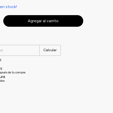
en stock!
Cambiar CP
Calcular
l
es
espués de tu compra
ura
idos