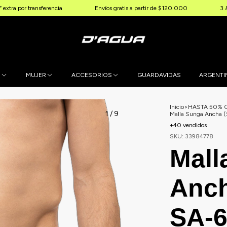
nsferencia
Envíos gratis a partir de $120.000
3 & 6 cuotas sin 
E
MUJER
ACCESORIOS
GUARDAVIDAS
ARGENTI
Inicio
>
HASTA 50% 
1
/
9
Malla Sunga Ancha
+40 vendidos
SKU:
33984778
Mall
Anch
SA-