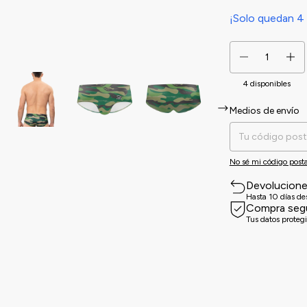
¡Solo quedan
4
4
disponibles
Medios de envío
Entregas para el CP:
No sé mi código posta
Devolucion
Hasta 10 días d
Compra seg
Tus datos proteg