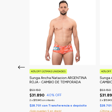
40% OFF ÚLTIMAS UNIDADES
40% OFF
QUAMAN II -
Sunga Ancha Natacion ARGENTINA
Sunga 
ROJA - CAMBIO DE TEMPORADA
CAMBI
$53.150
$53.150
$31.890
$31.8
40
% OFF
2
x
$15.945
sin interés
2
x
$15.945
 o depósito
$28.701
con
Transferencia o depósito
$28.70
¡Solo quedan
5
en stock!
¡Última 