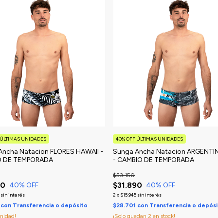
 ÚLTIMAS UNIDADES
40% OFF ÚLTIMAS UNIDADES
Ancha Natacion FLORES HAWAII -
Sunga Ancha Natacion ARGENTI
O DE TEMPORADA
- CAMBIO DE TEMPORADA
$53.150
90
$31.890
40
% OFF
40
% OFF
sin interés
2
x
$15.945
sin interés
1
con
Transferencia o depósito
$28.701
con
Transferencia o depós
unidad!
¡Solo quedan
2
en stock!