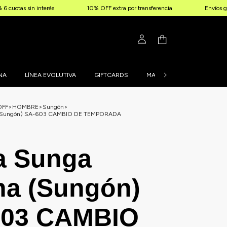
interés
10% OFF extra por transferencia
Envíos gratis a parti
NA
LÍNEA EVOLUTIVA
GIFTCARDS
MALLAS PERSONALIZADAS
OFF
>
HOMBRE
>
Sungón
>
 (Sungón) SA-603 CAMBIO DE TEMPORADA
a Sunga
a (Sungón)
603 CAMBIO