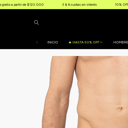
tir de $120.000
3 & 6 cuotas sin interés
10% OFF extra por tra
INICIO
🔥 HASTA 50% OFF
HOMBR