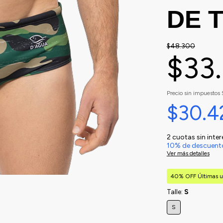
DE 
$48.300
$33
Precio sin impuestos
$30.
2
cuotas sin inte
10% de descuent
Ver más detalles
40% OFF Últimas u
Talle:
S
S