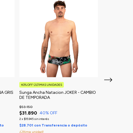
40% OFF ÚLTIMAS UNIDADES
40% OFF ÚLTIMAS 
NA GRIS
Sunga Ancha Natacion JOKER - CAMBIO
Sunga Ancha Na
DE TEMPORADA
DE TEMPORAD
$53.150
$53.150
$31.890
$31.890
40
% OFF
40
%
2
x
$15.945
sin interés
2
x
$15.945
sin interés
ito
$28.701
con
Transferencia o depósito
$28.701
con
Tran
¡Última unidad!
¡Solo quedan
5
en s