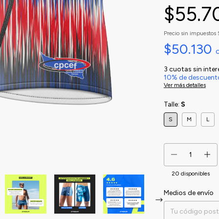
$55.7
Precio sin impuestos
$50.130
3
cuotas sin inte
10% de descuent
Ver más detalles
Talle:
S
S
M
L
20
disponibles
Medios de envío
Entregas para el CP: