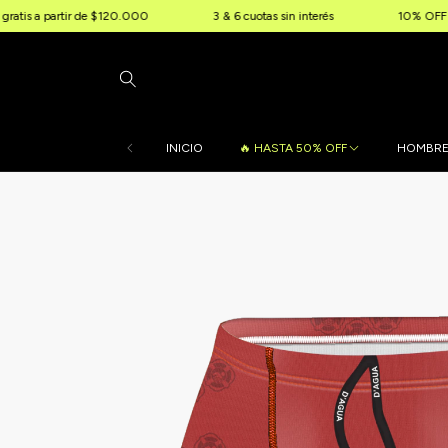
artir de $120.000
3 & 6 cuotas sin interés
10% OFF extra por tr
INICIO
🔥 HASTA 50% OFF
HOMBR