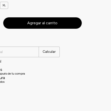
XL
Cambiar CP
Calcular
l
es
espués de tu compra
ura
idos