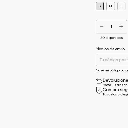
S
M
L
20
disponibles
Medios de envío
Entregas para el CP:
No sé mi código posta
Devolucion
Hasta 10 días d
Compra seg
Tus datos proteg