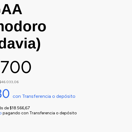
AA
modoro
davia)
.700
$46.033,06
30
con
Transferencia o depósito
rés de
$18.566,67
o
pagando con Transferencia o depósito