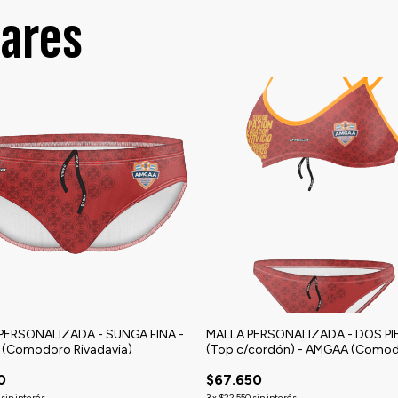
lares
PERSONALIZADA - SUNGA FINA -
MALLA PERSONALIZADA - DOS P
(Comodoro Rivadavia)
(Top c/cordón) - AMGAA (Como
Rivadavia)
0
$67.650
sin interés
3
x
$22.550
sin interés