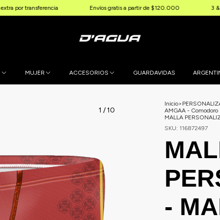
ansferencia
Envíos gratis a partir de $120.000
3 & 6 cuotas si
E
MUJER
ACCESORIOS
GUARDAVIDAS
ARGENTI
Inicio
>
PERSONALI
1
/
10
AMGAA - Comodoro R
MALLA PERSONALIZA
SKU:
116872497
MAL
PER
- M