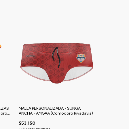
IEZAS
MALLA PERSONALIZADA - SUNGA
doro
ANCHA - AMGAA (Comodoro Rivadavia)
$53.150
3
x
$17.716,67
sin interés