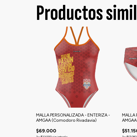
Productos simi
MALLA PERSONALIZADA - ENTERIZA -
MALLA 
AMGAA (Comodoro Rivadavia)
AMGAA 
$69.000
$51.15
3
x
$23.000
sin interés
3
x
$17.050