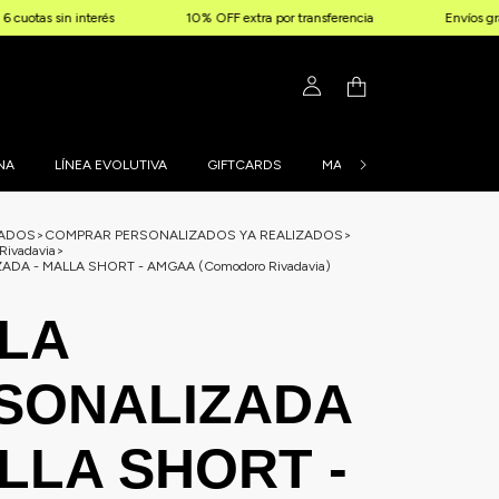
n interés
10% OFF extra por transferencia
Envíos gratis a part
NA
LÍNEA EVOLUTIVA
GIFTCARDS
MALLAS PERSONALIZADAS
ZADOS
>
COMPRAR PERSONALIZADOS YA REALIZADOS
>
ivadavia
>
DA - MALLA SHORT - AMGAA (Comodoro Rivadavia)
LA
SONALIZADA
ALLA SHORT -