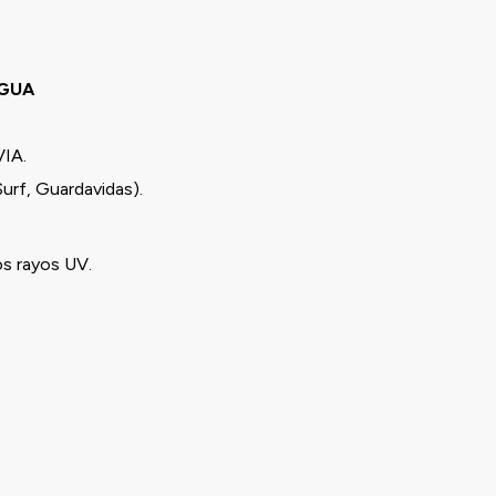
AGUA
IA.
Surf, Guardavidas).
os rayos UV.