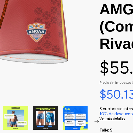
AMG
(Co
Riva
$55
Precio sin impuestos
$50.1
3
cuotas sin inte
10% de descuent
Ver más detalles
Talle:
S