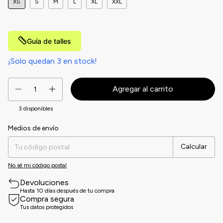
XS
S
M
L
XL
XXL
Guía de talles
¡Solo quedan
3
en stock!
3
disponibles
Medios de envío
Entregas para el CP:
Cambiar CP
Calcular
No sé mi código postal
Devoluciones
Hasta 10 días después de tu compra
Compra segura
Tus datos protegidos