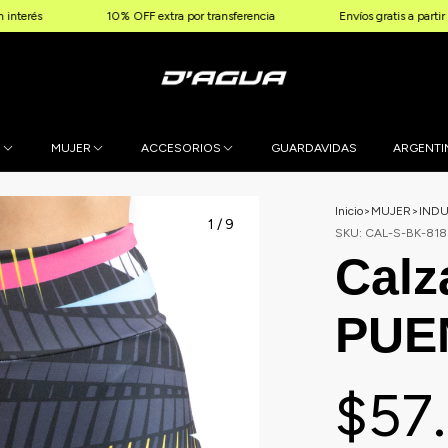
10% OFF extra por transferencia
Envíos gratis a partir de $120.0
E
MUJER
ACCESORIOS
GUARDAVIDAS
ARGENTI
Inicio
>
MUJER
>
IND
1
/
9
SKU:
CAL-S-BK-818
Calz
PUE
$57