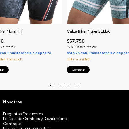
iker Mujer FIT
Calza Biker Mujer BELLA
50
$57.750
sin interés
3
x
$19.250
sin interés
con
Transferencia o depósito
$51.975
con
Transferencia o depósi
edan
2
en stock!
¡Última unidad!
rar
Comprar
Nosotros
Preguntas Frecuentes
Política de Cambios y Devoluciones
Contacto
Encargar personalizados