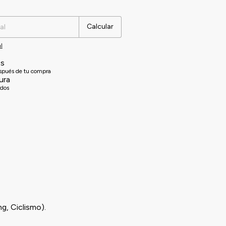
Cambiar CP
Calcular
l
es
espués de tu compra
ura
idos
g, Ciclismo).