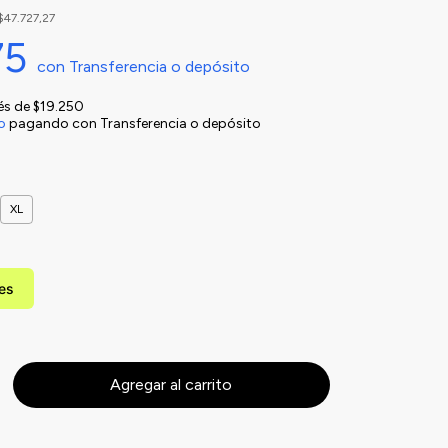
$47.727,27
75
con
Transferencia o depósito
rés de
$19.250
o
pagando con Transferencia o depósito
XL
les