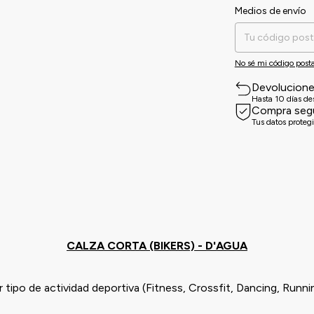
Medios de envío
Entregas para el CP:
No sé mi código posta
Devolucion
Hasta 10 días d
Compra seg
Tus datos proteg
CALZA CORTA (BIKERS) - D'AGUA
 tipo de actividad deportiva (Fitness, Crossfit, Dancing, Runnin