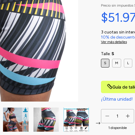
Precio sin impuestos
$51.9
3
cuotas sin inte
10% de descuent
Ver más detalles
Talle:
S
S
M
L
Guía de tal
¡Última unidad!
1
disponible