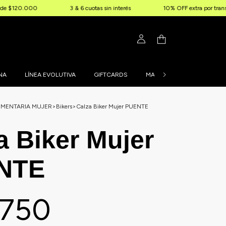
00
3 & 6 cuotas sin interés
10% OFF extra por transferencia
NA
LÍNEA EVOLUTIVA
GIFTCARDS
MALLAS PERSONALIZADAS
UMENTARIA MUJER
>
Bikers
>
Calza Biker Mujer PUENTE
a Biker Mujer
NTE
.750