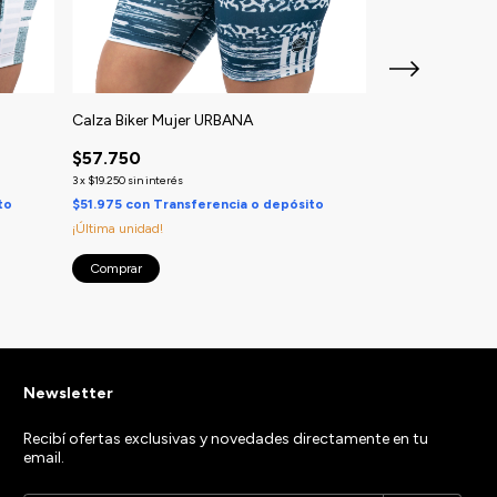
Calza Biker Mujer URBANA
Calza Biker Mu
$57.750
$57.750
3
x
$19.250
sin interés
3
x
$19.250
sin interés
to
$51.975
con
Transferencia o depósito
$51.975
con
Tran
¡Última unidad!
¡Última unidad!
Comprar
Comprar
Newsletter
Recibí ofertas exclusivas y novedades directamente en tu
email.