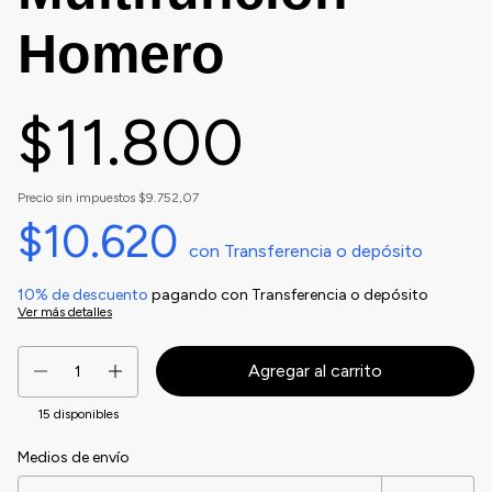
Homero
$11.800
Precio sin impuestos
$9.752,07
$10.620
con
Transferencia o depósito
10% de descuento
pagando con Transferencia o depósito
Ver más detalles
15
disponibles
Medios de envío
Entregas para el CP:
Cambiar CP