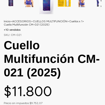
Inicio
>
ACCESORIOS
>
CUELLOS MULTIFUNCIÓN
>
Cuellos x 1
>
Cuello Multifunción CM-021 (2025)
+10 vendidos
SKU:
CM-021
Cuello
Multifunción CM-
021 (2025)
$11.800
Precio sin impuestos
$9.752,07