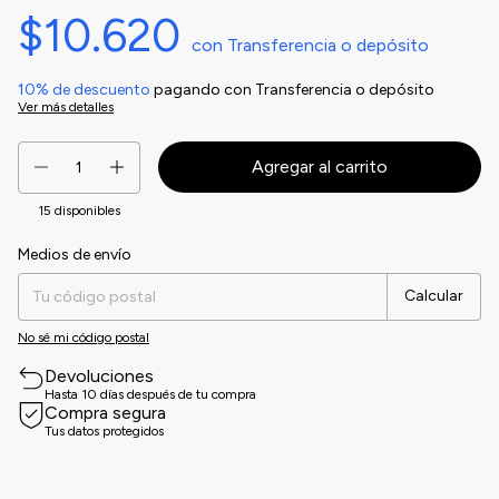
$10.620
con
Transferencia o depósito
10% de descuento
pagando con Transferencia o depósito
Ver más detalles
15
disponibles
Medios de envío
Entregas para el CP:
Cambiar CP
Calcular
No sé mi código postal
Devoluciones
Hasta 10 días después de tu compra
Compra segura
Tus datos protegidos