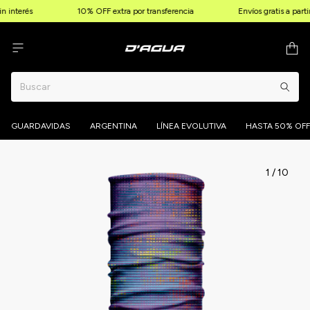
n interés
10% OFF extra por transferencia
Envíos gratis a part
GUARDAVIDAS
ARGENTINA
LÍNEA EVOLUTIVA
HASTA 50% OFF
1
/
10