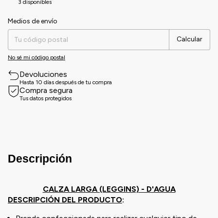
3
disponibles
Medios de envío
Entregas para el CP:
Cambiar CP
Calcular
No sé mi código postal
Devoluciones
Hasta 10 días después de tu compra
Compra segura
Tus datos protegidos
Descripción
CALZA LARGA (LEGGINS) - D'AGUA
DESCRIPCIÓN DEL PRODUCTO
: