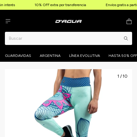
n interés
10% OFF extra por transferencia
Envíos gratis a part
GUARDAVIDAS
ARGENTINA
LÍNEA EVOLUTIVA
HASTA 50% OFF
1
/
10