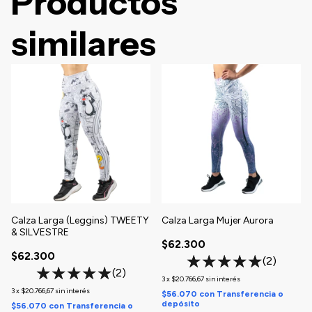
Productos
similares
Calza Larga (Leggins) TWEETY
Calza Larga Mujer Aurora
& SILVESTRE
$62.300
$62.300
(2)
(2)
3
x
$20.766,67
sin interés
3
x
$20.766,67
sin interés
$56.070
con
Transferencia o
depósito
$56.070
con
Transferencia o