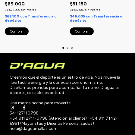
$69.000
$51.150
guardavidas
3
x
$23.000
sin interés
3
x
$17.050
sin interés
$62.100
con
Transferencia o
$46.035
con
Transferencia o
depósito
depósito
Comprar
Comprar
Creemos que el deporte es un estilo de vida. Nos mueve la
libertad, la energía y la conexión con uno mismo.
Diseñamos prendas para acompañar tu ritmo. D'agua es
deporte, es estilo, es actitud.
Una marca hecha para moverte.
541127110798
+54 911 2711-0798 (Atención al cliente) | +54 911 7142-
6991 (Mayoristas y Diseños Personalizados)
hola@daguamallas.com