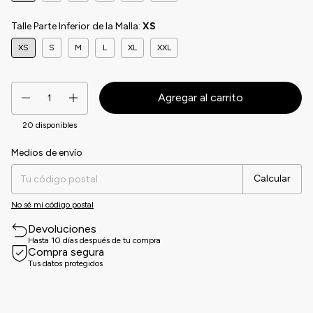
Talle Parte Inferior de la Malla:
XS
XS
S
M
L
XL
XXL
20
disponibles
Medios de envío
Entregas para el CP:
Cambiar CP
Calcular
No sé mi código postal
Devoluciones
Hasta 10 días después de tu compra
Compra segura
Tus datos protegidos