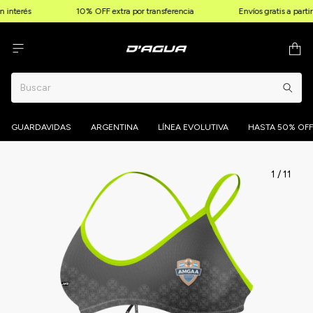
 interés
10% OFF extra por transferencia
Envíos gratis a parti
GUARDAVIDAS
ARGENTINA
LÍNEA EVOLUTIVA
HASTA 50% OFF
1
/
11