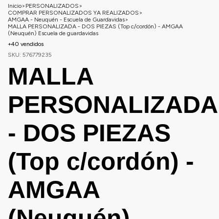
Inicio
>
PERSONALIZADOS
>
COMPRAR PERSONALIZADOS YA REALIZADOS
>
AMGAA - Neuquén - Escuela de Guardavidas
>
MALLA PERSONALIZADA - DOS PIEZAS (Top c/cordón) - AMGAA
(Neuquén) Escuela de guardavidas
+40 vendidos
SKU:
576779235
MALLA
PERSONALIZADA
- DOS PIEZAS
(Top c/cordón) -
AMGAA
(Neuquén)