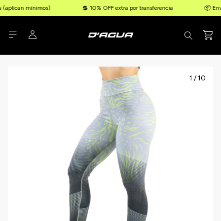
 (aplican mínimos)
💲 10% OFF extra por transferencia
📦 Enví
1
/
10