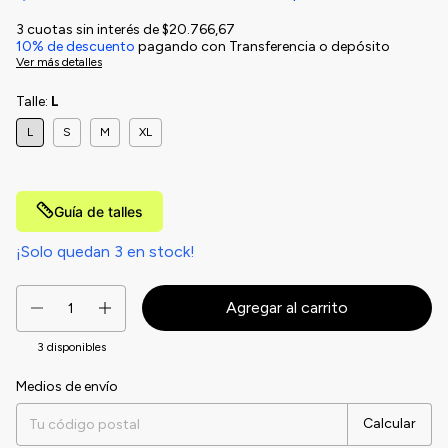
3
cuotas sin interés de
$20.766,67
10% de descuento
pagando con Transferencia o depósito
Ver más detalles
Talle:
L
L
S
M
XL
Guía de talles
¡Solo quedan
3
en stock!
3
disponibles
Medios de envío
Entregas para el CP:
Cambiar CP
Calcular