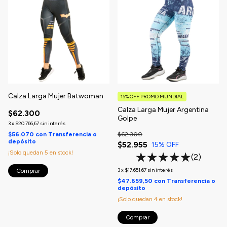
Calza Larga Mujer Batwoman
15% OFF PROMO MUNDIAL
Calza Larga Mujer Argentina
$62.300
Golpe
3
x
$20.766,67
sin interés
$56.070
con
Transferencia o
$62.300
depósito
$52.955
15
% OFF
¡Solo quedan
5
en stock!
(2)
3
x
$17.651,67
sin interés
Comprar
$47.659,50
con
Transferencia o
depósito
¡Solo quedan
4
en stock!
Comprar